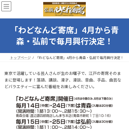
コ
ナ
ン
ビ
テ
ゲ
ン
ー
ツ
シ
「わどなんど寄席」4月から青
へ
ョ
ス
ン
森・弘前で毎月興行決定！
キ
に
ッ
移
プ
動
トップページ
「わどなんど寄席」4月から青森・弘前で毎月興行決定！
東京で活躍している芸人さんが生のお囃子で、江戸の寄席そのま
まに登場します！落語、講談、漫才、漫談、音曲、手品、曲芸な
どバラエティーに富んだ番組をお楽しみください。